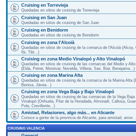
Cruising en Torrevieja
Quedadas en sitios de cruising de Torrevieja
Cruising en San Juan
Quedadas en sitios de cruising de San Juan
Cruising en Benidorm
Quedadas en sitios de cruising de Benidorm
Cruising en zona l'Alcoià
Quedadas en sitios de cruising de la comarca de l'Alcoià (Alcoy, C
Ibi, Tibi...)
Cruising en zona Medio Vinalopó y Alto Vinalopó
Quedadas en sitios de cruising de las comarcas del Medio y Alto
(Elda, Petrer, Monóvar, Novelda, Villena, Sax, Biar, Benejama...)
Cruising en zona Marina Alta
Quedadas en sitios de cruising de la comarca de la Marina Alta (
Benisa, Jávea...)
Cruising en zona Vega Baja y Bajo Vinalopó
Quedadas en sitios de cruising de las comarcas de la Vega Baja
Vinalopó (Orihuela, Pilar de la Horadada, Almoradí, Callosa, Gua
Pola, Crevillente...)
Amistad, Relaciones, algo más... en Alicante
Conoce a gente de la provincia de Alicante, para amistad, amor...
CRUISING VALENCIA
General