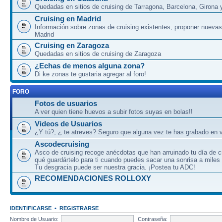
Quedadas en sitios de cruising de Tarragona, Barcelona, Girona y
Cruising en Madrid
Información sobre zonas de cruising existentes, proponer nuevas
Madrid
Cruising en Zaragoza
Quedadas en sitios de cruising de Zaragoza
¿Echas de menos alguna zona?
Di ke zonas te gustaria agregar al foro!
FORO
Fotos de usuarios
A ver quien tiene huevos a subir fotos suyas en bolas!!
Videos de Usuarios
¿Y tú?, ¿ te atreves? Seguro que alguna vez te has grabado en v
Ascodecruising
Asco de cruising recoge anécdotas que han arruinado tu día de c
qué guardártelo para ti cuando puedes sacar una sonrisa a miles
Tu desgracia puede ser nuestra gracia. ¡Postea tu ADC!
RECOMENDACIONES ROLLOXY
IDENTIFICARSE
•
REGISTRARSE
Nombre de Usuario:
Contraseña: