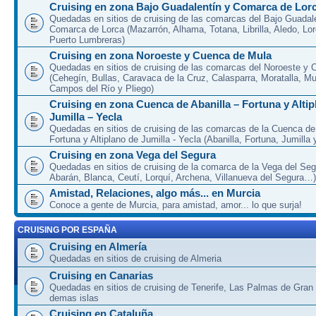
Cruising en zona Bajo Guadalentín y Comarca de Lor
Quedadas en sitios de cruising de las comarcas del Bajo Guadal
Comarca de Lorca (Mazarrón, Alhama, Totana, Librilla, Aledo, Lor
Puerto Lumbreras)
Cruising en zona Noroeste y Cuenca de Mula
Quedadas en sitios de cruising de las comarcas del Noroeste y
(Cehegín, Bullas, Caravaca de la Cruz, Calasparra, Moratalla, Mu
Campos del Río y Pliego)
Cruising en zona Cuenca de Abanilla – Fortuna y Altip
Jumilla – Yecla
Quedadas en sitios de cruising de las comarcas de la Cuenca de 
Fortuna y Altiplano de Jumilla - Yecla (Abanilla, Fortuna, Jumilla 
Cruising en zona Vega del Segura
Quedadas en sitios de cruising de la comarca de la Vega del Seg
Abarán, Blanca, Ceutí, Lorquí, Archena, Villanueva del Segura…)
Amistad, Relaciones, algo más... en Murcia
Conoce a gente de Murcia, para amistad, amor... lo que surja!
CRUISING POR ESPAÑA
Cruising en Almería
Quedadas en sitios de cruising de Almeria
Cruising en Canarias
Quedadas en sitios de cruising de Tenerife, Las Palmas de Gran
demas islas
Cruising en Cataluña