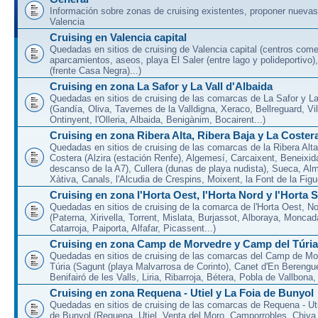
Información sobre zonas de cruising existentes, proponer nuevas
Valencia
Cruising en Valencia capital
Quedadas en sitios de cruising de Valencia capital (centros come
aparcamientos, aseos, playa El Saler (entre lago y polideportivo)
(frente Casa Negra)...)
Cruising en zona La Safor y La Vall d'Albaida
Quedadas en sitios de cruising de las comarcas de La Safor y La 
(Gandía, Oliva, Tavernes de la Valldigna, Xeraco, Bellreguard, Vil
Ontinyent, l'Olleria, Albaida, Benigànim, Bocairent...)
Cruising en zona Ribera Alta, Ribera Baja y La Coster
Quedadas en sitios de cruising de las comarcas de la Ribera Alta
Costera (Alzira (estación Renfe), Algemesí, Carcaixent, Beneixid
descanso de la A7), Cullera (dunas de playa nudista), Sueca, Al
Xàtiva, Canals, l'Alcudia de Crespins, Moixent, la Font de la Figue
Cruising en zona l'Horta Oest, l'Horta Nord y l'Horta 
Quedadas en sitios de cruising de la comarca de l'Horta Oest, N
(Paterna, Xirivella, Torrent, Mislata, Burjassot, Alboraya, Moncad
Catarroja, Paiporta, Alfafar, Picassent...)
Cruising en zona Camp de Morvedre y Camp del Túria
Quedadas en sitios de cruising de las comarcas del Camp de Mo
Túria (Sagunt (playa Malvarrosa de Corinto), Canet d'En Berenguer
Benifairó de les Valls, Liria, Ribarroja, Bétera, Pobla de Vallbona, l
Cruising en zona Requena - Utiel y La Foia de Bunyol
Quedadas en sitios de cruising de las comarcas de Requena - Uti
de Bunyol (Requena, Utiel, Venta del Moro, Camporrobles, Chiva