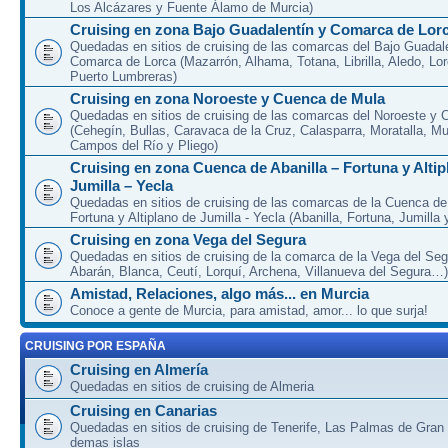
Los Alcázares y Fuente Álamo de Murcia)
Cruising en zona Bajo Guadalentín y Comarca de Lor
Quedadas en sitios de cruising de las comarcas del Bajo Guadal
Comarca de Lorca (Mazarrón, Alhama, Totana, Librilla, Aledo, Lor
Puerto Lumbreras)
Cruising en zona Noroeste y Cuenca de Mula
Quedadas en sitios de cruising de las comarcas del Noroeste y
(Cehegín, Bullas, Caravaca de la Cruz, Calasparra, Moratalla, Mu
Campos del Río y Pliego)
Cruising en zona Cuenca de Abanilla – Fortuna y Altip
Jumilla – Yecla
Quedadas en sitios de cruising de las comarcas de la Cuenca de 
Fortuna y Altiplano de Jumilla - Yecla (Abanilla, Fortuna, Jumilla 
Cruising en zona Vega del Segura
Quedadas en sitios de cruising de la comarca de la Vega del Seg
Abarán, Blanca, Ceutí, Lorquí, Archena, Villanueva del Segura…)
Amistad, Relaciones, algo más... en Murcia
Conoce a gente de Murcia, para amistad, amor... lo que surja!
CRUISING POR ESPAÑA
Cruising en Almería
Quedadas en sitios de cruising de Almeria
Cruising en Canarias
Quedadas en sitios de cruising de Tenerife, Las Palmas de Gran
demas islas