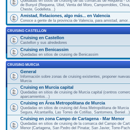
Quedadas en sitios de cruising de las comarcas de Requena - Uti
de Bunyol (Requena, Utiel, Venta del Moro, Camporrobles, Chiva
Cheste, Godelleta...)
Amistad, Relaciones, algo más... en Valencia
Conoce a gente de la provincia de Valencia, para amistad, amor...
CRUISING CASTELLON
Cruising en Castellon
Castellon y sus alrededores
Cruising en Benicassim
Quedadas en sitios de cruising de Benicassim
CRUISING MURCIA
General
Información sobre zonas de cruising existentes, proponer nuevas
Murcia
Cruising en Murcia capital
Quedadas en sitios de cruising de Murcia capital (centros comerc
aparcamientos...)
Cruising en Área Metropolitana de Murcia
Quedadas en sitios de cruising del Área Metropolitana de Murcia
Segura, Alcantarilla, Las Torres de Cotillas, Santomera, Beniel...)
Cruising en zona Campo de Cartagena - Mar Menor
Quedadas en sitios de cruising de la comarca del Campo de Car
Menor (Cartagena, San Pedro del Pinatar, San Javier, Torre-Pach