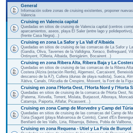
General
Información sobre zonas de cruising existentes, proponer nuevas
Valencia
Cruising en Valencia capital
Quedadas en sitios de cruising de Valencia capital (centros come
aparcamientos, aseos, playa El Saler (entre lago y polideportivo)
(frente Casa Negra)...)
Cruising en zona La Safor y La Vall d'Albaida
Quedadas en sitios de cruising de las comarcas de La Safor y La 
(Gandía, Oliva, Tavernes de la Valldigna, Xeraco, Bellreguard, Vil
Ontinyent, l'Olleria, Albaida, Benigànim, Bocairent...)
Cruising en zona Ribera Alta, Ribera Baja y La Coster
Quedadas en sitios de cruising de las comarcas de la Ribera Alta
Costera (Alzira (estación Renfe), Algemesí, Carcaixent, Beneixid
descanso de la A7), Cullera (dunas de playa nudista), Sueca, Al
Xàtiva, Canals, l'Alcudia de Crespins, Moixent, la Font de la Figue
Cruising en zona l'Horta Oest, l'Horta Nord y l'Horta 
Quedadas en sitios de cruising de la comarca de l'Horta Oest, N
(Paterna, Xirivella, Torrent, Mislata, Burjassot, Alboraya, Moncad
Catarroja, Paiporta, Alfafar, Picassent...)
Cruising en zona Camp de Morvedre y Camp del Túria
Quedadas en sitios de cruising de las comarcas del Camp de Mo
Túria (Sagunt (playa Malvarrosa de Corinto), Canet d'En Berenguer
Benifairó de les Valls, Liria, Ribarroja, Bétera, Pobla de Vallbona, l
Cruising en zona Requena - Utiel y La Foia de Bunyol