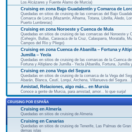
Los Alcázares y Fuente Álamo de Murcia)
Cruising en zona Bajo Guadalentín y Comarca de Lor
Quedadas en sitios de cruising de las comarcas del Bajo Guadal
Comarca de Lorca (Mazarrón, Alhama, Totana, Librilla, Aledo, Lor
Puerto Lumbreras)
Cruising en zona Noroeste y Cuenca de Mula
Quedadas en sitios de cruising de las comarcas del Noroeste y
(Cehegín, Bullas, Caravaca de la Cruz, Calasparra, Moratalla, Mu
Campos del Río y Pliego)
Cruising en zona Cuenca de Abanilla – Fortuna y Altip
Jumilla – Yecla
Quedadas en sitios de cruising de las comarcas de la Cuenca de 
Fortuna y Altiplano de Jumilla - Yecla (Abanilla, Fortuna, Jumilla 
Cruising en zona Vega del Segura
Quedadas en sitios de cruising de la comarca de la Vega del Seg
Abarán, Blanca, Ceutí, Lorquí, Archena, Villanueva del Segura…)
Amistad, Relaciones, algo más... en Murcia
Conoce a gente de Murcia, para amistad, amor... lo que surja!
CRUISING POR ESPAÑA
Cruising en Almería
Quedadas en sitios de cruising de Almeria
Cruising en Canarias
Quedadas en sitios de cruising de Tenerife, Las Palmas de Gran
demas islas