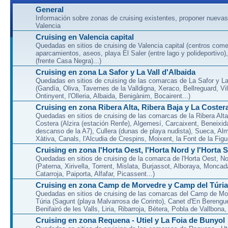
General
Información sobre zonas de cruising existentes, proponer nuevas
Valencia
Cruising en Valencia capital
Quedadas en sitios de cruising de Valencia capital (centros come
aparcamientos, aseos, playa El Saler (entre lago y polideportivo)
(frente Casa Negra)...)
Cruising en zona La Safor y La Vall d'Albaida
Quedadas en sitios de cruising de las comarcas de La Safor y La 
(Gandía, Oliva, Tavernes de la Valldigna, Xeraco, Bellreguard, Vil
Ontinyent, l'Olleria, Albaida, Benigànim, Bocairent...)
Cruising en zona Ribera Alta, Ribera Baja y La Coster
Quedadas en sitios de cruising de las comarcas de la Ribera Alta
Costera (Alzira (estación Renfe), Algemesí, Carcaixent, Beneixid
descanso de la A7), Cullera (dunas de playa nudista), Sueca, Al
Xàtiva, Canals, l'Alcudia de Crespins, Moixent, la Font de la Figue
Cruising en zona l'Horta Oest, l'Horta Nord y l'Horta 
Quedadas en sitios de cruising de la comarca de l'Horta Oest, N
(Paterna, Xirivella, Torrent, Mislata, Burjassot, Alboraya, Moncad
Catarroja, Paiporta, Alfafar, Picassent...)
Cruising en zona Camp de Morvedre y Camp del Túria
Quedadas en sitios de cruising de las comarcas del Camp de Mo
Túria (Sagunt (playa Malvarrosa de Corinto), Canet d'En Berenguer
Benifairó de les Valls, Liria, Ribarroja, Bétera, Pobla de Vallbona, l
Cruising en zona Requena - Utiel y La Foia de Bunyol