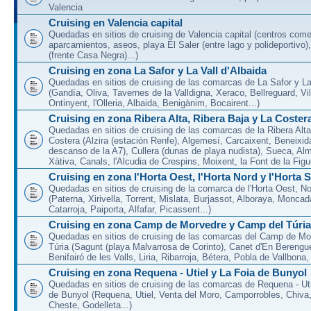
Valencia
Cruising en Valencia capital
Quedadas en sitios de cruising de Valencia capital (centros come
aparcamientos, aseos, playa El Saler (entre lago y polideportivo)
(frente Casa Negra)...)
Cruising en zona La Safor y La Vall d'Albaida
Quedadas en sitios de cruising de las comarcas de La Safor y La 
(Gandía, Oliva, Tavernes de la Valldigna, Xeraco, Bellreguard, Vil
Ontinyent, l'Olleria, Albaida, Benigànim, Bocairent...)
Cruising en zona Ribera Alta, Ribera Baja y La Coster
Quedadas en sitios de cruising de las comarcas de la Ribera Alta
Costera (Alzira (estación Renfe), Algemesí, Carcaixent, Beneixid
descanso de la A7), Cullera (dunas de playa nudista), Sueca, Al
Xàtiva, Canals, l'Alcudia de Crespins, Moixent, la Font de la Figue
Cruising en zona l'Horta Oest, l'Horta Nord y l'Horta 
Quedadas en sitios de cruising de la comarca de l'Horta Oest, N
(Paterna, Xirivella, Torrent, Mislata, Burjassot, Alboraya, Moncad
Catarroja, Paiporta, Alfafar, Picassent...)
Cruising en zona Camp de Morvedre y Camp del Túria
Quedadas en sitios de cruising de las comarcas del Camp de Mo
Túria (Sagunt (playa Malvarrosa de Corinto), Canet d'En Berenguer
Benifairó de les Valls, Liria, Ribarroja, Bétera, Pobla de Vallbona, l
Cruising en zona Requena - Utiel y La Foia de Bunyol
Quedadas en sitios de cruising de las comarcas de Requena - Uti
de Bunyol (Requena, Utiel, Venta del Moro, Camporrobles, Chiva
Cheste, Godelleta...)