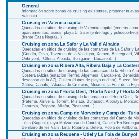
General
Información sobre zonas de cruising existentes, proponer nuevas
Valencia
Cruising en Valencia capital
Quedadas en sitios de cruising de Valencia capital (centros come
aparcamientos, aseos, playa El Saler (entre lago y polideportivo)
(frente Casa Negra)...)
Cruising en zona La Safor y La Vall d'Albaida
Quedadas en sitios de cruising de las comarcas de La Safor y La 
(Gandía, Oliva, Tavernes de la Valldigna, Xeraco, Bellreguard, Vil
Ontinyent, l'Olleria, Albaida, Benigànim, Bocairent...)
Cruising en zona Ribera Alta, Ribera Baja y La Coster
Quedadas en sitios de cruising de las comarcas de la Ribera Alta
Costera (Alzira (estación Renfe), Algemesí, Carcaixent, Beneixid
descanso de la A7), Cullera (dunas de playa nudista), Sueca, Al
Xàtiva, Canals, l'Alcudia de Crespins, Moixent, la Font de la Figue
Cruising en zona l'Horta Oest, l'Horta Nord y l'Horta 
Quedadas en sitios de cruising de la comarca de l'Horta Oest, N
(Paterna, Xirivella, Torrent, Mislata, Burjassot, Alboraya, Moncad
Catarroja, Paiporta, Alfafar, Picassent...)
Cruising en zona Camp de Morvedre y Camp del Túria
Quedadas en sitios de cruising de las comarcas del Camp de Mo
Túria (Sagunt (playa Malvarrosa de Corinto), Canet d'En Berenguer
Benifairó de les Valls, Liria, Ribarroja, Bétera, Pobla de Vallbona, l
Cruising en zona Requena - Utiel y La Foia de Bunyol