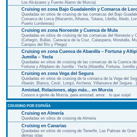
Los Alcázares y Fuente Álamo de Murcia)
Cruising en zona Bajo Guadalentín y Comarca de Lor
Quedadas en sitios de cruising de las comarcas del Bajo Guadal
Comarca de Lorca (Mazarrón, Alhama, Totana, Librilla, Aledo, Lor
Puerto Lumbreras)
Cruising en zona Noroeste y Cuenca de Mula
Quedadas en sitios de cruising de las comarcas del Noroeste y
(Cehegín, Bullas, Caravaca de la Cruz, Calasparra, Moratalla, Mu
Campos del Río y Pliego)
Cruising en zona Cuenca de Abanilla – Fortuna y Altip
Jumilla – Yecla
Quedadas en sitios de cruising de las comarcas de la Cuenca de 
Fortuna y Altiplano de Jumilla - Yecla (Abanilla, Fortuna, Jumilla 
Cruising en zona Vega del Segura
Quedadas en sitios de cruising de la comarca de la Vega del Seg
Abarán, Blanca, Ceutí, Lorquí, Archena, Villanueva del Segura…)
Amistad, Relaciones, algo más... en Murcia
Conoce a gente de Murcia, para amistad, amor... lo que surja!
CRUISING POR ESPAÑA
Cruising en Almería
Quedadas en sitios de cruising de Almeria
Cruising en Canarias
Quedadas en sitios de cruising de Tenerife, Las Palmas de Gran
demas islas