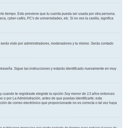
erto tiempo. Esto previene que tu cuenta pueda ser usada por otra persona.
, cyber-cafés, PC's de universidades, etc. Si no ves la casilla, significa
serás visto por administradores, moderadores y tu mismo. Serás contado
ntraseña
. Sigue las instrucciones y estarás identificado nuevamente en muy
y cuando te registraste elegiste la opción
Soy menor de 13 años
entonces
o o por La Administración, antes de que puedas identificarte; esta
rección de correo electrónico que proporcionaste no es correcta o tal vez haya
 publicaron mensajes por cierto periodo de tiempo para reducir el peso de