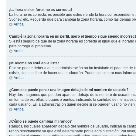
¡La hora en los foros no es correcta!
La hora no es correcta, es posible que estés viendo la hora correspondiente a 
Sydney, etc. Recuerda que para cambiar la zona horaria, como las demás pref
Arriba
Cambié la zona horaria en mi perfil, ¡pero el tiempo sigue siendo incorrect
Si estás seguro de que de la zona horaria es correcta al igual que el horario
para corregir el problema.
Arriba
¡Mi idioma no está en la lista!
Esto se puede deber a que la administración no ha instalado el paquete de tu
existe, sientete libre de hacer una traducción. Puedes encontrar más informaci
Arriba
¿Cómo se puede poner una imagen debajo de mi nombre de usuario?
Hay dos imagenes que pueden aparecer debajo de tu nombre de usuario cuando
en forma de estrellas, bloques o puntos, indicando la cantidad de mensajes
cada usuario. Es la administración quien decide si se pueden usar o no y en
Arriba
¿Cómo se puede cambiar mi rango?
Rangos, los cuales aparecen debajo del nombre de usuario, indican la cantid
rango directamente ya que está determinado por la administración. Por favo
reducirán el número de publicaciones realizadas, hasta incluso pueden bane