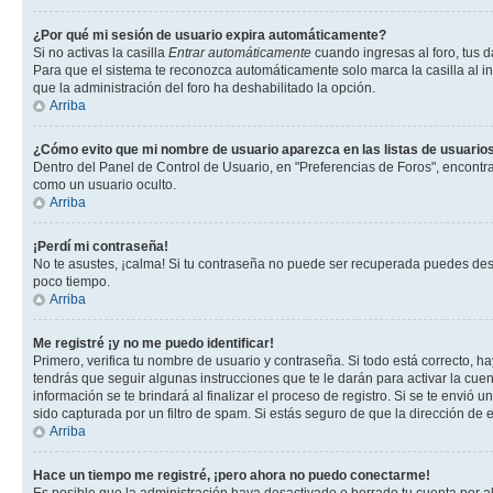
¿Por qué mi sesión de usuario expira automáticamente?
Si no activas la casilla
Entrar automáticamente
cuando ingresas al foro, tus d
Para que el sistema te reconozca automáticamente solo marca la casilla al ing
que la administración del foro ha deshabilitado la opción.
Arriba
¿Cómo evito que mi nombre de usuario aparezca en las listas de usuarios
Dentro del Panel de Control de Usuario, en "Preferencias de Foros", encontr
como un usuario oculto.
Arriba
¡Perdí mi contraseña!
No te asustes, ¡calma! Si tu contraseña no puede ser recuperada puedes desac
poco tiempo.
Arriba
Me registré ¡y no me puedo identificar!
Primero, verifica tu nombre de usuario y contraseña. Si todo está correcto, h
tendrás que seguir algunas instrucciones que te le darán para activar la cue
información se te brindará al finalizar el proceso de registro. Si se te envió 
sido capturada por un filtro de spam. Si estás seguro de que la dirección de
Arriba
Hace un tiempo me registré, ¡pero ahora no puedo conectarme!
Es posible que la administración haya desactivado o borrado tu cuenta por 