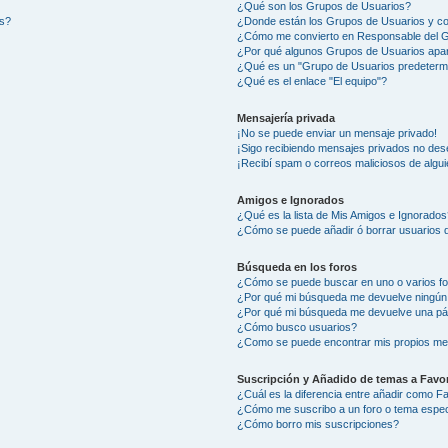
¿Qué son los Grupos de Usuarios?
os?
¿Donde están los Grupos de Usuarios y co
¿Cómo me convierto en Responsable del 
¿Por qué algunos Grupos de Usuarios apar
¿Qué es un "Grupo de Usuarios predeterm
¿Qué es el enlace "El equipo"?
Mensajería privada
¡No se puede enviar un mensaje privado!
¡Sigo recibiendo mensajes privados no des
¡Recibí spam o correos maliciosos de algui
Amigos e Ignorados
¿Qué es la lista de Mis Amigos e Ignorados
¿Cómo se puede añadir ó borrar usuarios d
Búsqueda en los foros
¿Cómo se puede buscar en uno o varios f
¿Por qué mi búsqueda me devuelve ningún
¿Por qué mi búsqueda me devuelve una pá
¿Cómo busco usuarios?
¿Como se puede encontrar mis propios me
Suscripción y Añadido de temas a Favor
¿Cuál es la diferencia entre añadir como F
¿Cómo me suscribo a un foro o tema espec
¿Cómo borro mis suscripciones?