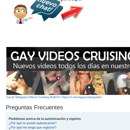
Canal Telegram Videos Cruising RolloXY https://t.me/s/gaycruisingvideo
Preguntas Frecuentes
Problemas acerca de la autenticación y registro
¿Por qué no puedo autenticarme?
¿Por qué me tengo que registrar?