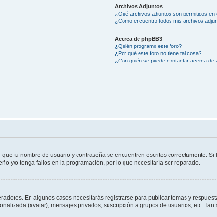
Archivos Adjuntos
¿Qué archivos adjuntos son permitidos en 
¿Cómo encuentro todos mis archivos adju
Acerca de phpBB3
¿Quién programó este foro?
¿Por qué este foro no tiene tal cosa?
¿Con quién se puede contactar acerca de a
e que tu nombre de usuario y contraseña se encuentren escritos correctamente. Si
eño y/o tenga fallos en la programación, por lo que necesitaría ser reparado.
eradores. En algunos casos necesitarás registrarse para publicar temas y respuesta
sonalizada (avatar), mensajes privados, suscripción a grupos de usuarios, etc. T