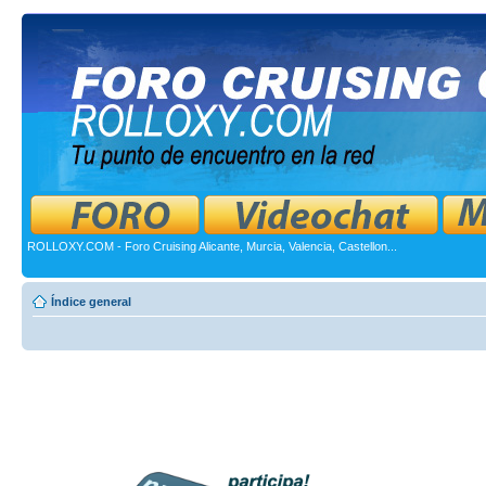
ROLLOXY.COM - Foro Cruising Alicante, Murcia, Valencia, Castellon...
Índice general