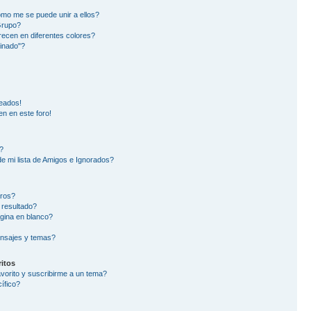
mo me se puede unir a ellos?
Grupo?
ecen en diferentes colores?
inado"?
eados!
en en este foro!
?
e mi lista de Amigos e Ignorados?
oros?
 resultado?
gina en blanco?
nsajes y temas?
itos
avorito y suscribirme a un tema?
ífico?