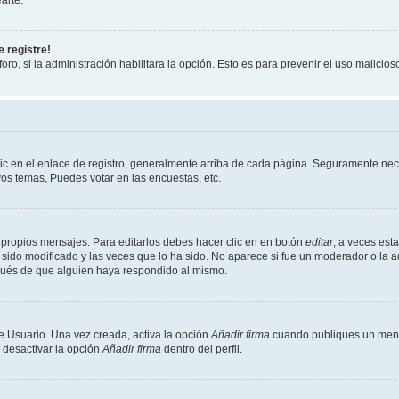
 registre!
oro, si la administración habilitara la opción. Esto es para prevenir el uso malici
ic en el enlace de registro, generalmente arriba de cada página. Seguramente neces
os temas, Puedes votar en las encuestas, etc.
 propios mensajes. Para editarlos debes hacer clic en en botón
editar
, a veces est
sido modificado y las veces que lo ha sido. No aparece si fue un moderador o la a
pués de que alguien haya respondido al mismo.
e Usuario. Una vez creada, activa la opción
Añadir firma
cuando publiques un mensa
s desactivar la opción
Añadir firma
dentro del perfil.