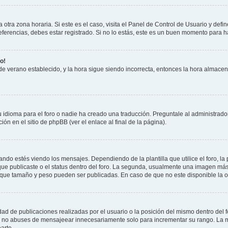
otra zona horaria. Si este es el caso, visita el Panel de Control de Usuario y defin
erencias, debes estar registrado. Si no lo estás, este es un buen momento para h
o!
 de verano establecido, y la hora sigue siendo incorrecta, entonces la hora almace
 idioma para el foro o nadie ha creado una traducción. Preguntale al administrador
ón en el sitio de phpBB (ver el enlace al final de la página).
 estés viendo los mensajes. Dependiendo de la plantilla que utilice el foro, la 
 que publicaste o el status dentro del foro. La segunda, usualmente una imagen m
 que tamaño y peso pueden ser publicadas. En caso de que no este disponible la o
ad de publicaciones realizadas por el usuario o la posición del mismo dentro del 
r, no abuses de mensajeear innecesariamente solo para incrementar su rango. La m
arte.