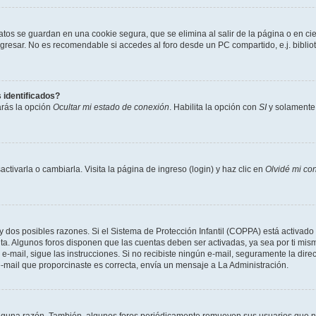
atos se guardan en una cookie segura, que se elimina al salir de la página o en ci
resar. No es recomendable si accedes al foro desde un PC compartido, e.j. biblioteca
 identificados?
arás la opción
Ocultar mi estado de conexión
. Habilita la opción con
SI
y solamente 
tivarla o cambiarla. Visita la página de ingreso (login) y haz clic en
Olvidé mi co
ay dos posibles razones. Si el Sistema de Protección Infantil (COPPA) está activado 
nta. Algunos foros disponen que las cuentas deben ser activadas, ya sea por ti mism
un e-mail, sigue las instrucciones. Si no recibiste ningún e-mail, seguramente la di
 e-mail que proporcinaste es correcta, envía un mensaje a La Administración.
alguna razón. También, algunos foros periódicamente remueven sus usuarios que no