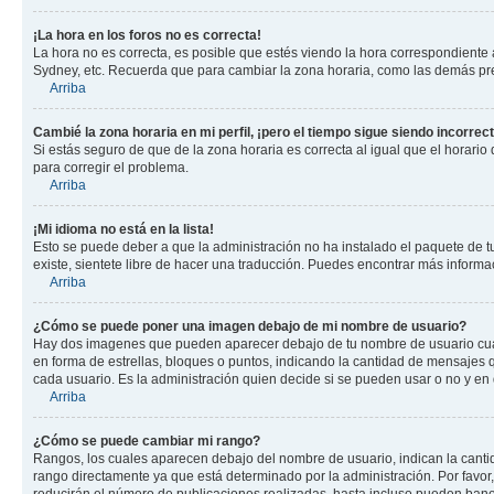
¡La hora en los foros no es correcta!
La hora no es correcta, es posible que estés viendo la hora correspondiente a 
Sydney, etc. Recuerda que para cambiar la zona horaria, como las demás pref
Arriba
Cambié la zona horaria en mi perfil, ¡pero el tiempo sigue siendo incorrect
Si estás seguro de que de la zona horaria es correcta al igual que el horario
para corregir el problema.
Arriba
¡Mi idioma no está en la lista!
Esto se puede deber a que la administración no ha instalado el paquete de tu
existe, sientete libre de hacer una traducción. Puedes encontrar más informaci
Arriba
¿Cómo se puede poner una imagen debajo de mi nombre de usuario?
Hay dos imagenes que pueden aparecer debajo de tu nombre de usuario cuando
en forma de estrellas, bloques o puntos, indicando la cantidad de mensajes
cada usuario. Es la administración quien decide si se pueden usar o no y en
Arriba
¿Cómo se puede cambiar mi rango?
Rangos, los cuales aparecen debajo del nombre de usuario, indican la cantid
rango directamente ya que está determinado por la administración. Por favo
reducirán el número de publicaciones realizadas, hasta incluso pueden bane