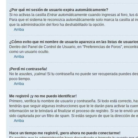
¿Por qué mi sesión de usuario expira automáticamente?
Si no activas la casilla
Entrar automáticamente
cuando ingresas al foro, tus d
Para que el sistema te reconozca automáticamente solo marca la casilla al ing
que la administración del foro ha deshabilitado la opción.
Arriba
¿Cómo evito que mi nombre de usuario aparezca en las listas de usuarios
Dentro del Panel de Control de Usuario, en "Preferencias de Foros", encontr
como un usuario oculto.
Arriba
¡Perdí mi contraseña!
No te asustes, ¡calma! Si tu contraseña no puede ser recuperada puedes desac
poco tiempo.
Arriba
Me registré ¡y no me puedo identificar!
Primero, verifica tu nombre de usuario y contraseña. Si todo está correcto, h
tendrás que seguir algunas instrucciones que te le darán para activar la cue
información se te brindará al finalizar el proceso de registro. Si se te envió 
sido capturada por un filtro de spam. Si estás seguro de que la dirección de
Arriba
Hace un tiempo me registré, ¡pero ahora no puedo conectarme!
Es posible que la administración haya desactivado o borrado tu cuenta por 