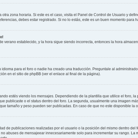
otra zona horaria. Si este es el caso, visita el Panel de Control de Usuario y defin
erencias, debes estar registrado. Si no lo estás, este es un buen momento para h
o!
 de verano establecido, y la hora sigue siendo incorrecta, entonces la hora almace
 idioma para el foro o nadie ha creado una traducción. Preguntale al administrador
ón en el sitio de phpBB (ver el enlace al final de la página).
 estés viendo los mensajes. Dependiendo de la plantilla que utilice el foro, la 
 que publicaste o el status dentro del foro. La segunda, usualmente una imagen m
 que tamaño y peso pueden ser publicadas. En caso de que no este disponible la o
ad de publicaciones realizadas por el usuario o la posición del mismo dentro del 
r, no abuses de mensajeear innecesariamente solo para incrementar su rango. La m
arte.