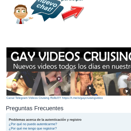
Canal Telegram Videos Cruising RolloXY https://t.me/s/gaycruisingvideo
Preguntas Frecuentes
Problemas acerca de la autenticación y registro
¿Por qué no puedo autenticarme?
¿Por qué me tengo que registrar?