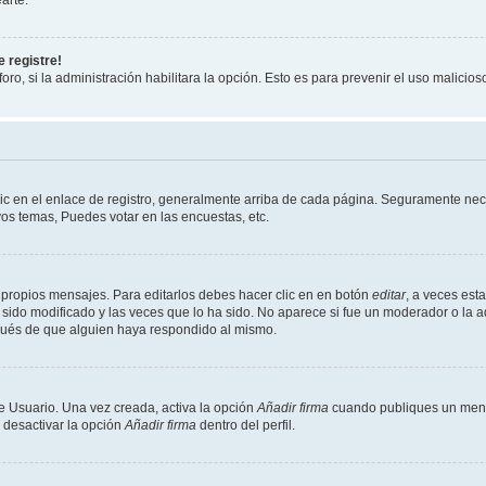
 registre!
oro, si la administración habilitara la opción. Esto es para prevenir el uso malici
ic en el enlace de registro, generalmente arriba de cada página. Seguramente neces
os temas, Puedes votar en las encuestas, etc.
 propios mensajes. Para editarlos debes hacer clic en en botón
editar
, a veces est
sido modificado y las veces que lo ha sido. No aparece si fue un moderador o la a
pués de que alguien haya respondido al mismo.
e Usuario. Una vez creada, activa la opción
Añadir firma
cuando publiques un mensa
s desactivar la opción
Añadir firma
dentro del perfil.