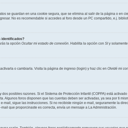
atos se guardan en una cookie segura, que se elimina al salir de la página o en ci
resar. No es recomendable si accedes al foro desde un PC compartido, e.j. biblioteca
 identificados?
arás la opción
Ocultar mi estado de conexión
. Habilita la opción con
SI
y solamente 
tivarla o cambiarla. Visita la página de ingreso (login) y haz clic en
Olvidé mi co
ay dos posibles razones. Si el Sistema de Protección Infantil (COPPA) está activado 
nta. Algunos foros disponen que las cuentas deben ser activadas, ya sea por ti mism
un e-mail, sigue las instrucciones. Si no recibiste ningún e-mail, seguramente la di
 e-mail que proporcinaste es correcta, envía un mensaje a La Administración.
alguna razón. También, algunos foros periódicamente remueven sus usuarios que no