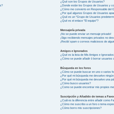
¿Qué son los Grupos de Usuarios?
os?
¿Donde están los Grupos de Usuarios y co
¿Cómo me convierto en Responsable del 
¿Por qué algunos Grupos de Usuarios apar
¿Qué es un "Grupo de Usuarios predeterm
¿Qué es el enlace "El equipo"?
Mensajería privada
¡No se puede enviar un mensaje privado!
¡Sigo recibiendo mensajes privados no des
¡Recibí spam o correos maliciosos de algui
Amigos e Ignorados
¿Qué es la lista de Mis Amigos e Ignorados
¿Cómo se puede añadir ó borrar usuarios d
Búsqueda en los foros
¿Cómo se puede buscar en uno o varios f
¿Por qué mi búsqueda me devuelve ningún
¿Por qué mi búsqueda me devuelve una pá
¿Cómo busco usuarios?
¿Como se puede encontrar mis propios me
Suscripción y Añadido de temas a Favor
¿Cuál es la diferencia entre añadir como F
¿Cómo me suscribo a un foro o tema espec
¿Cómo borro mis suscripciones?