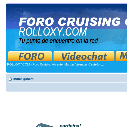
ROLLOXY.COM - Foro Cruising Alicante, Murcia, Valencia, Castellon...
Índice general