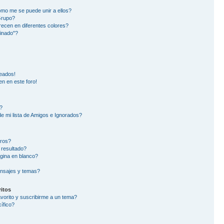
mo me se puede unir a ellos?
Grupo?
ecen en diferentes colores?
inado"?
eados!
en en este foro!
?
e mi lista de Amigos e Ignorados?
oros?
 resultado?
gina en blanco?
nsajes y temas?
itos
avorito y suscribirme a un tema?
ífico?