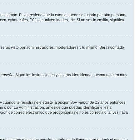
erto tiempo. Esto previene que tu cuenta pueda ser usada por otra persona.
, cyber-cafés, PC's de universidades, etc. Si no ves la casilla, significa
serás visto por administradores, moderadores y tu mismo. Serás contado
ntraseña
. Sigue las instrucciones y estarás identificado nuevamente en muy
y cuando te registraste elegiste la opción
Soy menor de 13 años
entonces
o o por La Administración, antes de que puedas identificarte; esta
rección de correo electrónico que proporcionaste no es correcta o tal vez haya
 publicaron mensajes por cierto periodo de tiempo para reducir el peso de