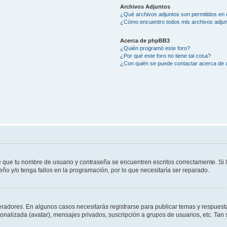
Archivos Adjuntos
¿Qué archivos adjuntos son permitidos en 
¿Cómo encuentro todos mis archivos adju
Acerca de phpBB3
¿Quién programó este foro?
¿Por qué este foro no tiene tal cosa?
¿Con quién se puede contactar acerca de a
e que tu nombre de usuario y contraseña se encuentren escritos correctamente. Si
eño y/o tenga fallos en la programación, por lo que necesitaría ser reparado.
eradores. En algunos casos necesitarás registrarse para publicar temas y respuesta
sonalizada (avatar), mensajes privados, suscripción a grupos de usuarios, etc. T