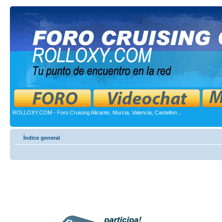
ROLLOXY.COM - Foro Cruising Alicante, Murcia, Valencia, Castellon...
Índice general