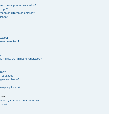
mo me se puede unir a ellos?
Grupo?
ecen en diferentes colores?
inado"?
eados!
en en este foro!
?
e mi lista de Amigos e Ignorados?
oros?
 resultado?
gina en blanco?
nsajes y temas?
itos
avorito y suscribirme a un tema?
ífico?