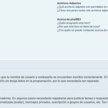
Archivos Adjuntos
¿Qué archivos adjuntos son permitidos en 
¿Cómo encuentro todos mis archivos adju
Acerca de phpBB3
¿Quién programó este foro?
¿Por qué este foro no tiene tal cosa?
¿Con quién se puede contactar acerca de a
e que tu nombre de usuario y contraseña se encuentren escritos correctamente. Si
eño y/o tenga fallos en la programación, por lo que necesitaría ser reparado.
eradores. En algunos casos necesitarás registrarse para publicar temas y respuesta
sonalizada (avatar), mensajes privados, suscripción a grupos de usuarios, etc. T