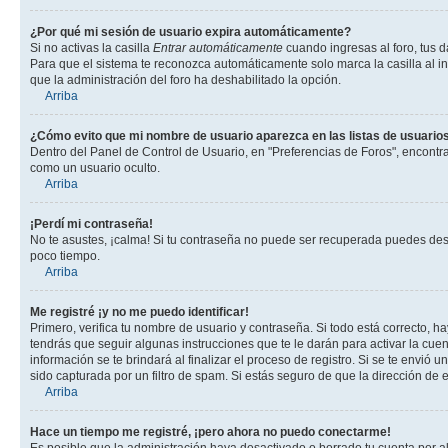
¿Por qué mi sesión de usuario expira automáticamente?
Si no activas la casilla
Entrar automáticamente
cuando ingresas al foro, tus d
Para que el sistema te reconozca automáticamente solo marca la casilla al ing
que la administración del foro ha deshabilitado la opción.
Arriba
¿Cómo evito que mi nombre de usuario aparezca en las listas de usuarios
Dentro del Panel de Control de Usuario, en "Preferencias de Foros", encontr
como un usuario oculto.
Arriba
¡Perdí mi contraseña!
No te asustes, ¡calma! Si tu contraseña no puede ser recuperada puedes desac
poco tiempo.
Arriba
Me registré ¡y no me puedo identificar!
Primero, verifica tu nombre de usuario y contraseña. Si todo está correcto, h
tendrás que seguir algunas instrucciones que te le darán para activar la cue
información se te brindará al finalizar el proceso de registro. Si se te envió 
sido capturada por un filtro de spam. Si estás seguro de que la dirección de
Arriba
Hace un tiempo me registré, ¡pero ahora no puedo conectarme!
Es posible que la administración haya desactivado o borrado tu cuenta por 