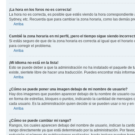
¡La hora en los foros no es correcta!
La hora no es correcta, es posible que estés viendo la hora correspondiente a 
Sydney, etc. Recuerda que para cambiar la zona horaria, como las demás pref
Arriba
Cambié la zona horaria en mi perfil, ¡pero el tiempo sigue siendo incorrect
Si estás seguro de que de la zona horaria es correcta al igual que el horario
para corregir el problema.
Arriba
¡Mi idioma no está en la lista!
Esto se puede deber a que la administración no ha instalado el paquete de tu
existe, sientete libre de hacer una traducción. Puedes encontrar más informaci
Arriba
¿Cómo se puede poner una imagen debajo de mi nombre de usuario?
Hay dos imagenes que pueden aparecer debajo de tu nombre de usuario cuando
en forma de estrellas, bloques o puntos, indicando la cantidad de mensajes
cada usuario. Es la administración quien decide si se pueden usar o no y en
Arriba
¿Cómo se puede cambiar mi rango?
Rangos, los cuales aparecen debajo del nombre de usuario, indican la cantid
rango directamente ya que está determinado por la administración. Por favo
reducirán el número de publicaciones realizadas, hasta incluso pueden bane