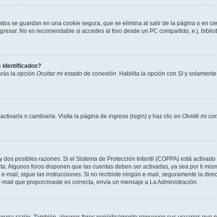
atos se guardan en una cookie segura, que se elimina al salir de la página o en ci
resar. No es recomendable si accedes al foro desde un PC compartido, e.j. biblioteca
 identificados?
arás la opción
Ocultar mi estado de conexión
. Habilita la opción con
SI
y solamente 
tivarla o cambiarla. Visita la página de ingreso (login) y haz clic en
Olvidé mi co
ay dos posibles razones. Si el Sistema de Protección Infantil (COPPA) está activado 
nta. Algunos foros disponen que las cuentas deben ser activadas, ya sea por ti mism
un e-mail, sigue las instrucciones. Si no recibiste ningún e-mail, seguramente la di
 e-mail que proporcinaste es correcta, envía un mensaje a La Administración.
alguna razón. También, algunos foros periódicamente remueven sus usuarios que no