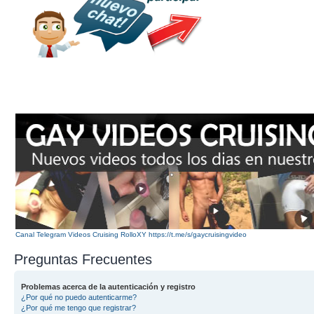
Canal Telegram Videos Cruising RolloXY https://t.me/s/gaycruisingvideo
Preguntas Frecuentes
Problemas acerca de la autenticación y registro
¿Por qué no puedo autenticarme?
¿Por qué me tengo que registrar?