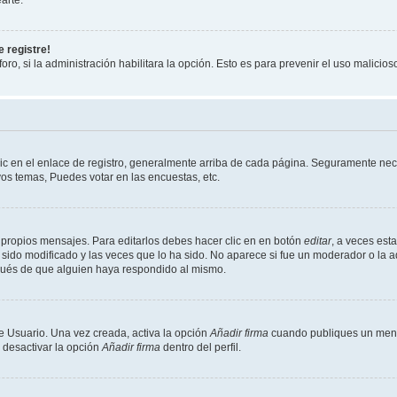
 registre!
oro, si la administración habilitara la opción. Esto es para prevenir el uso malici
ic en el enlace de registro, generalmente arriba de cada página. Seguramente neces
os temas, Puedes votar en las encuestas, etc.
 propios mensajes. Para editarlos debes hacer clic en en botón
editar
, a veces est
sido modificado y las veces que lo ha sido. No aparece si fue un moderador o la a
pués de que alguien haya respondido al mismo.
e Usuario. Una vez creada, activa la opción
Añadir firma
cuando publiques un mensa
s desactivar la opción
Añadir firma
dentro del perfil.