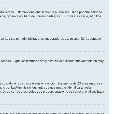
erto tiempo. Esto previene que tu cuenta pueda ser usada por otra persona.
, cyber-cafés, PC's de universidades, etc. Si no ves la casilla, significa
serás visto por administradores, moderadores y tu mismo. Serás contado
ntraseña
. Sigue las instrucciones y estarás identificado nuevamente en muy
y cuando te registraste elegiste la opción
Soy menor de 13 años
entonces
o o por La Administración, antes de que puedas identificarte; esta
rección de correo electrónico que proporcionaste no es correcta o tal vez haya
 publicaron mensajes por cierto periodo de tiempo para reducir el peso de