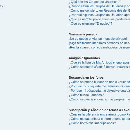
¿Qué son los Grupos de Usuarios?
os?
¿Donde están los Grupos de Usuarios y co
¿Cómo me convierto en Responsable del 
¿Por qué algunos Grupos de Usuarios apar
¿Qué es un "Grupo de Usuarios predeterm
¿Qué es el enlace "El equipo"?
Mensajería privada
¡No se puede enviar un mensaje privado!
¡Sigo recibiendo mensajes privados no des
¡Recibí spam o correos maliciosos de algui
Amigos e Ignorados
¿Qué es la lista de Mis Amigos e Ignorados
¿Cómo se puede añadir ó borrar usuarios d
Búsqueda en los foros
¿Cómo se puede buscar en uno o varios f
¿Por qué mi búsqueda me devuelve ningún
¿Por qué mi búsqueda me devuelve una pá
¿Cómo busco usuarios?
¿Como se puede encontrar mis propios me
Suscripción y Añadido de temas a Favor
¿Cuál es la diferencia entre añadir como F
¿Cómo me suscribo a un foro o tema espec
¿Cómo borro mis suscripciones?