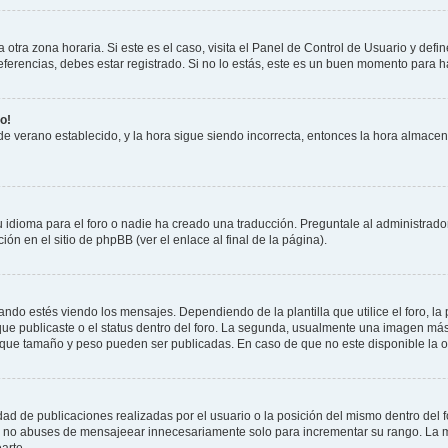
otra zona horaria. Si este es el caso, visita el Panel de Control de Usuario y defin
erencias, debes estar registrado. Si no lo estás, este es un buen momento para h
o!
 de verano establecido, y la hora sigue siendo incorrecta, entonces la hora almace
 idioma para el foro o nadie ha creado una traducción. Preguntale al administrador
ón en el sitio de phpBB (ver el enlace al final de la página).
 estés viendo los mensajes. Dependiendo de la plantilla que utilice el foro, la 
 que publicaste o el status dentro del foro. La segunda, usualmente una imagen m
 que tamaño y peso pueden ser publicadas. En caso de que no este disponible la o
ad de publicaciones realizadas por el usuario o la posición del mismo dentro del 
r, no abuses de mensajeear innecesariamente solo para incrementar su rango. La m
arte.